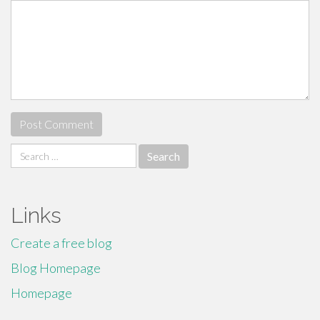
Search
for:
Links
Create a free blog
Blog Homepage
Homepage