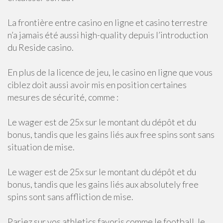
La frontière entre casino en ligne et casino terrestre
n’a jamais été aussi high-quality depuis l’introduction
du Reside casino.
En plus de la licence de jeu, le casino en ligne que vous
ciblez doit aussi avoir mis en position certaines
mesures de sécurité, comme :
Le wager est de 25x sur le montant du dépôt et du
bonus, tandis que les gains liés aux free spins sont sans
situation de mise.
Le wager est de 25x sur le montant du dépôt et du
bonus, tandis que les gains liés aux absolutely free
spins sont sans affliction de mise.
Pariez sur vos athletics favoris comme le football, le