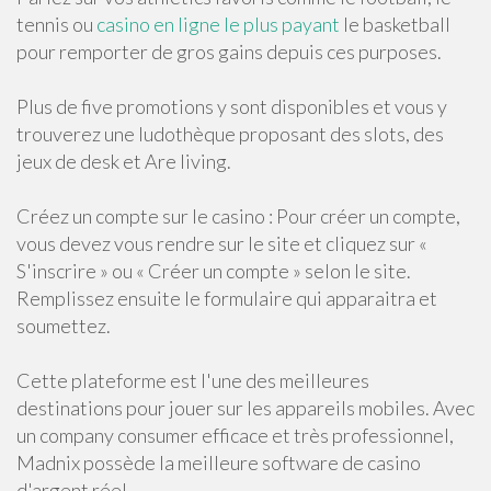
tennis ou
casino en ligne le plus payant
le basketball
pour remporter de gros gains depuis ces purposes.
Plus de five promotions y sont disponibles et vous y
trouverez une ludothèque proposant des slots, des
jeux de desk et Are living.
Créez un compte sur le casino : Pour créer un compte,
vous devez vous rendre sur le site et cliquez sur «
S'inscrire » ou « Créer un compte » selon le site.
Remplissez ensuite le formulaire qui apparaitra et
soumettez.
Cette plateforme est l'une des meilleures
destinations pour jouer sur les appareils mobiles. Avec
un company consumer efficace et très professionnel,
Madnix possède la meilleure software de casino
d'argent réel.