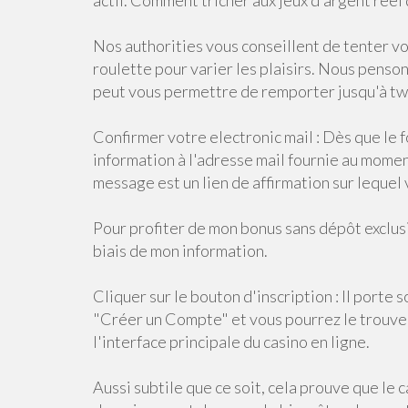
actif. Comment tricher aux jeux d'argent réel 
Nos authorities vous conseillent de tenter vot
roulette pour varier les plaisirs. Nous pens
peut vous permettre de remporter jusqu'à tw
Confirmer votre electronic mail : Dès que le 
information à l'adresse mail fournie au moment
message est un lien de affirmation sur lequel
Pour profiter de mon bonus sans dépôt exclusi
biais de mon information.
Cliquer sur le bouton d'inscription : Il porte 
"Créer un Compte" et vous pourrez le trouver
l'interface principale du casino en ligne.
Aussi subtile que ce soit, cela prouve que le