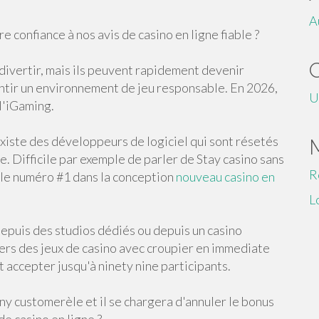
A
 confiance à nos avis de casino en ligne fiable ?
 divertir, mais ils peuvent rapidement devenir
rantir un environnement de jeu responsable. En 2026,
U
 l'iGaming.
 existe des développeurs de logiciel qui sont résetés
le. Difficile par exemple de parler de Stay casino sans
R
 le numéro #1 dans la conception
nouveau casino en
L
epuis des studios dédiés ou depuis un casino
ders des jeux de casino avec croupier en immediate
 accepter jusqu'à ninety nine participants.
ny customerèle et il se chargera d'annuler le bonus