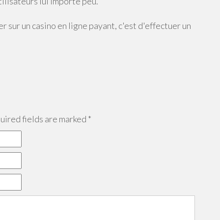
ilisateurs lui importe peu.
r sur un casino en ligne payant, c'est d'effectuer un
ired fields are marked
*